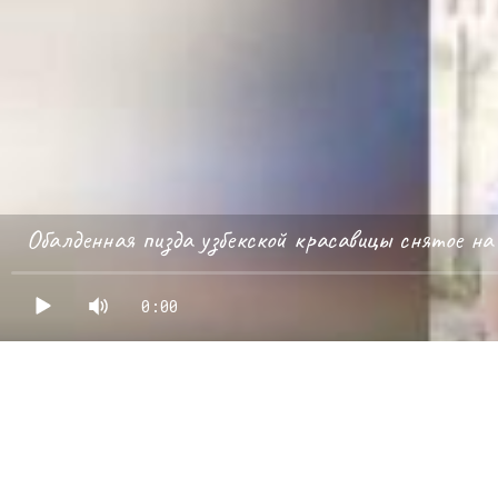
Обалденная пизда узбекской красавицы снятое н
0:00